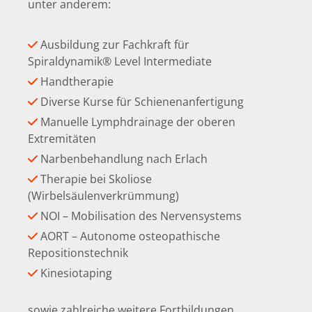
unter anderem:
Ausbildung zur Fachkraft für

Spiraldynamik® Level Intermediate
Handtherapie

Diverse Kurse für Schienenanfertigung

Manuelle Lymphdrainage der oberen

Extremitäten
Narbenbehandlung nach Erlach

Therapie bei Skoliose

(Wirbelsäulenverkrümmung)
NOI – Mobilisation des Nervensystems

AORT – Autonome osteopathische

Repositionstechnik
Kinesiotaping

sowie zahlreiche weitere Fortbildungen.